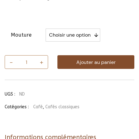
Mouture
-
+
Ajouter au panier
quantité
de
Café
Fazenda
UGS :
ND
Catégories :
Café
,
Cafés classiques
Informations complémentaires