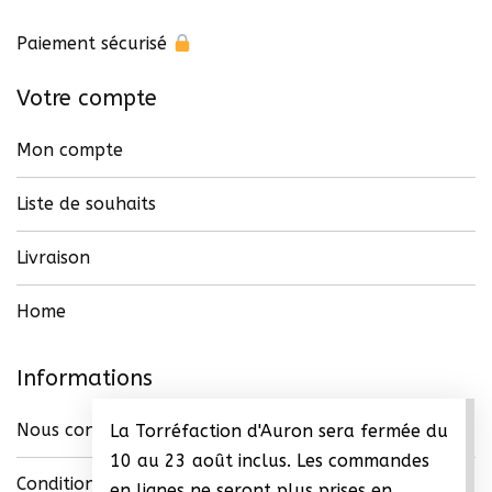
page
du
Paiement sécurisé
produit
Votre compte
Mon compte
Liste de souhaits
Livraison
Home
Informations
Nous contacter
La Torréfaction d'Auron sera fermée du
10 au 23 août inclus. Les commandes
Conditions générales de vente (CGV)
en lignes ne seront plus prises en