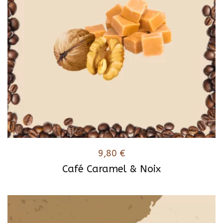
9,80
€
Café Caramel & Noix
Ce
produit
a
plusieurs