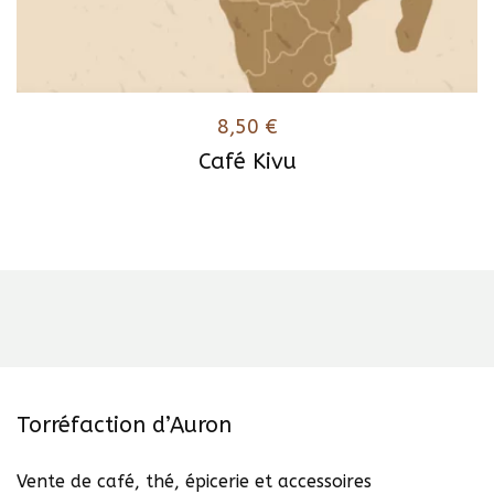
8,50
€
Café Kivu
Ce
produit
a
plusieurs
variations.
Les
options
peuvent
être
Torréfaction d’Auron
choisies
sur
Vente de café, thé, épicerie et accessoires
la