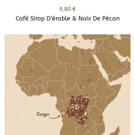
9,80
€
Café Sirop D’érable & Noix De Pécan
Ce
produit
a
plusieurs
variations.
Les
options
peuvent
être
choisies
sur
la
page
du
produit