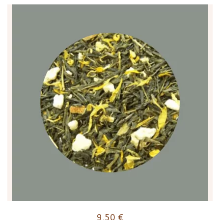
9,50
€