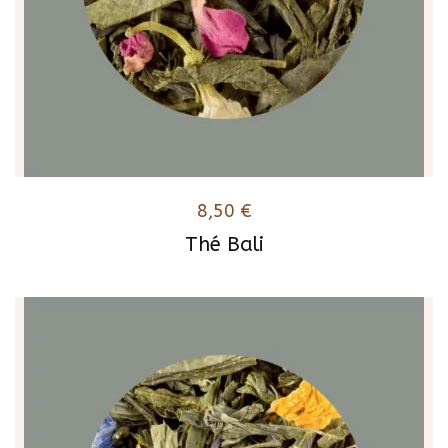
8,50
€
Thé Bali