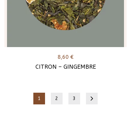
8,60
€
CITRON – GINGEMBRE
1
2
3