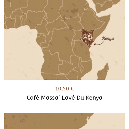
10,50
€
Café Massai Lavé Du Kenya
Ce
produit
a
plusieurs