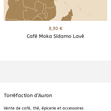
8,90
€
Café Moka Sidamo Lavé
Ce
produit
a
plusieurs
variations.
Les
options
peuvent
être
Torréfaction d’Auron
choisies
sur
Vente de café, thé, épicerie et accessoires
la