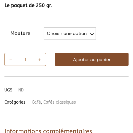
Le paquet de 250 gr.
Mouture
-
+
Ajouter au panier
quantité
de
Café
Harar
UGS :
ND
Catégories :
Café
,
Cafés classiques
Informations complémentaires