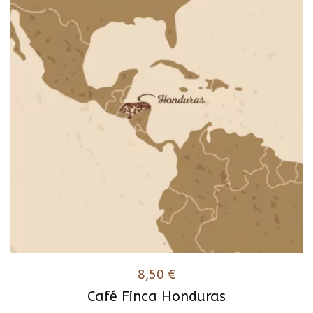
variations.
Les
options
peuvent
être
choisies
sur
la
page
du
produit
8,50
€
Café Finca Honduras