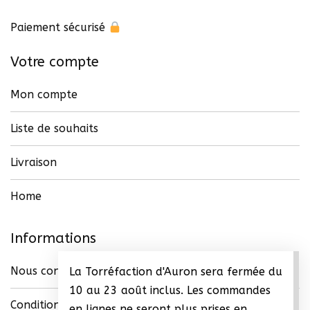
page
du
Paiement sécurisé
produit
Votre compte
Mon compte
Liste de souhaits
Livraison
Home
Informations
Nous contacter
La Torréfaction d'Auron sera fermée du
10 au 23 août inclus. Les commandes
Conditions générales de vente (CGV)
en lignes ne seront plus prises en