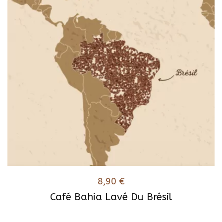
Les
options
peuvent
être
choisies
sur
la
page
du
produit
8,90
€
Café Bahia Lavé Du Brésil
Ce