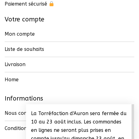
du
Paiement sécurisé
produit
Votre compte
Mon compte
Liste de souhaits
Livraison
Home
Informations
Nous contacter
La Torréfaction d'Auron sera fermée du
10 au 23 août inclus. Les commandes
Conditions générales de vente (CGV)
en lignes ne seront plus prises en
compte jusqu'au dimanche 23 août, en