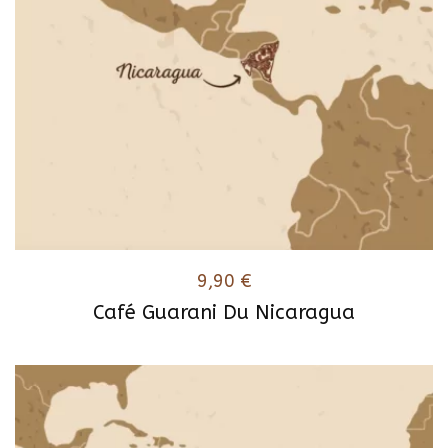
9,90
€
Café Guarani Du Nicaragua
Ce
produit
a
plusieurs
variations.