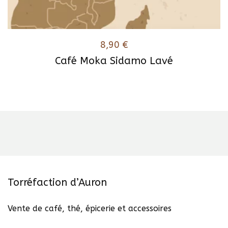
8,90
€
Café Moka Sidamo Lavé
Ce
produit
a
plusieurs
variations.
Les
options
peuvent
être
Torréfaction d’Auron
choisies
sur
Vente de café, thé, épicerie et accessoires
la
page