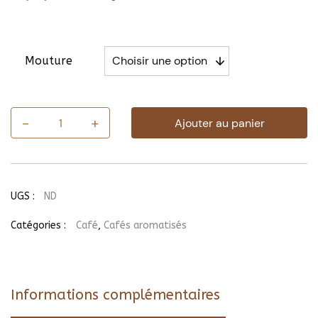
Mouture
-
+
Ajouter au panier
quantité
de
Café
Caramel
&
Noix
UGS :
ND
Catégories :
Café
,
Cafés aromatisés
Informations complémentaires