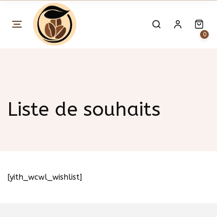
Skip
to
content
0
Liste de souhaits
[yith_wcwl_wishlist]