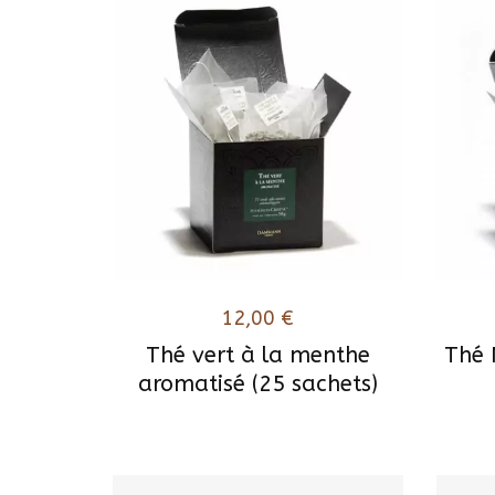
é
p
a
r
p
o
p
u
l
a
r
12,00
€
i
Thé vert à la menthe
Thé 
t
aromatisé (25 sachets)
é