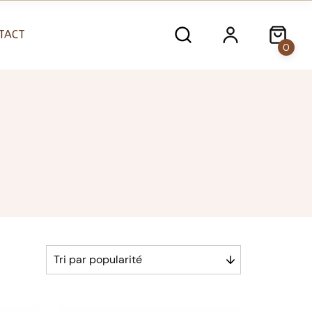
TACT
0