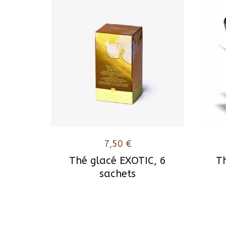
7,50
€
Thé glacé EXOTIC, 6
T
sachets