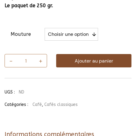
Le paquet de 250 gr.
Mouture
-
+
Ajouter au panier
quantité
de
Café
Huechuetenango
UGS :
ND
Catégories :
Café
,
Cafés classiques
Informations complémentaires