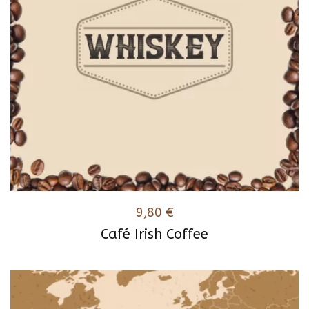
9,80
€
Café Irish Coffee
Ce
produit
a
plusieurs