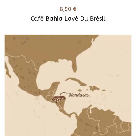
8,90
€
Café Bahia Lavé Du Brésil
Ce
produit
a
plusieurs
variations.
Les
options
peuvent
être
choisies
sur
la
page
du
produit