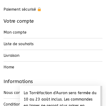
page
du
Paiement sécurisé
produit
Votre compte
Mon compte
Liste de souhaits
Livraison
Home
Informations
Nous contacter
La Torréfaction d'Auron sera fermée du
10 au 23 août inclus. Les commandes
Conditions générales de vente (CGV)
en lignes ne seront plus prises en