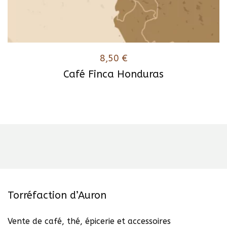
8,50
€
Café Finca Honduras
Ce
produit
a
plusieurs
variations.
Les
options
peuvent
être
Torréfaction d’Auron
choisies
sur
Vente de café, thé, épicerie et accessoires
la