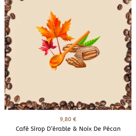
variations.
Les
options
peuvent
être
choisies
sur
la
page
du
produit
9,80
€
Café Sirop D’érable & Noix De Pécan