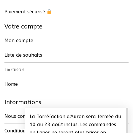
page
du
Paiement sécurisé
produit
Votre compte
Mon compte
Liste de souhaits
Livraison
Home
Informations
Nous contacter
La Torréfaction d'Auron sera fermée du
10 au 23 août inclus. Les commandes
Conditions générales de vente (CGV)
en lignes ne seront plus prises en