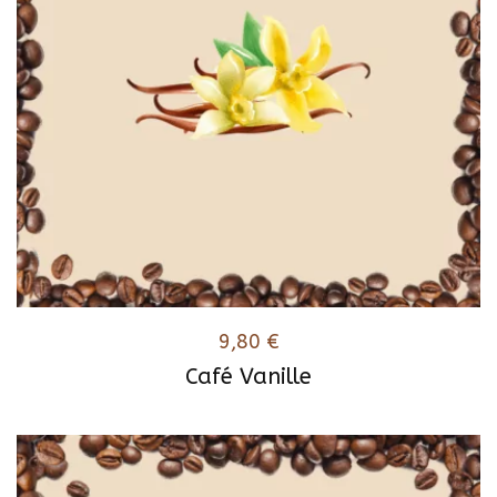
9,80
€
Café Vanille
Ce
produit
a
plusieurs