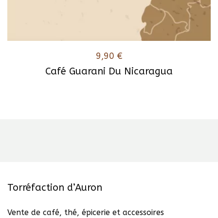
9,90
€
Café Guarani Du Nicaragua
Ce
produit
a
plusieurs
variations.
Les
options
peuvent
être
Torréfaction d’Auron
choisies
sur
Vente de café, thé, épicerie et accessoires
la