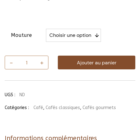
Mouture
-
+
Ajouter au panier
quantité
de
Café
Bahia
Lavé
du
UGS :
ND
Brésil
Catégories :
Café
,
Cafés classiques
,
Cafés gourmets
Informations complémentaires