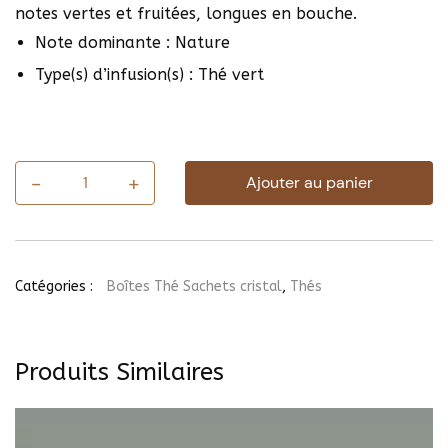
notes vertes et fruitées, longues en bouche.
Note dominante : Nature
Type(s) d’infusion(s) : Thé vert
-
+
Ajouter au panier
quantité
de
Thé
Vert
Yunnan
(25
Catégories :
Boîtes Thé Sachets cristal
,
Thés
sachets)
Produits Similaires