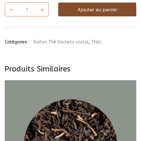
-
+
Ajouter au panier
quantité
de
Thé
Glacé
Carcadet
PASSION
Catégories :
Boîtes Thé Sachets cristal
,
Thés
FRAMBOISE,
6
sachets
Produits Similaires