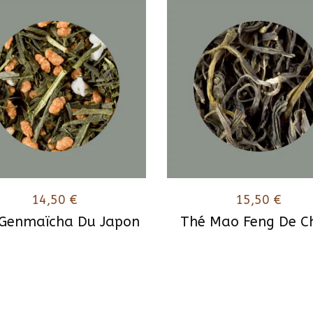
14,50
€
15,50
€
Genmaïcha Du Japon
Thé Mao Feng De C