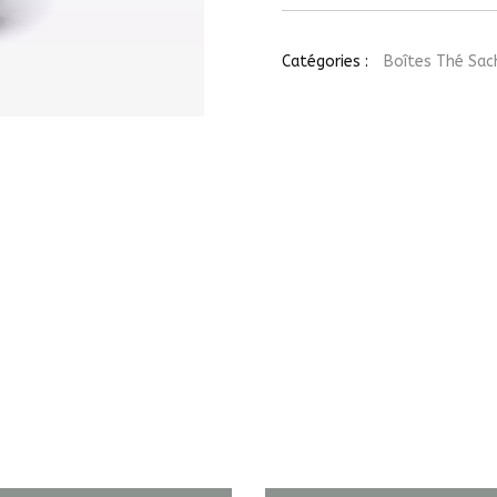
Glacé
Bali,
6
Catégories :
Boîtes Thé Sach
sachets
s