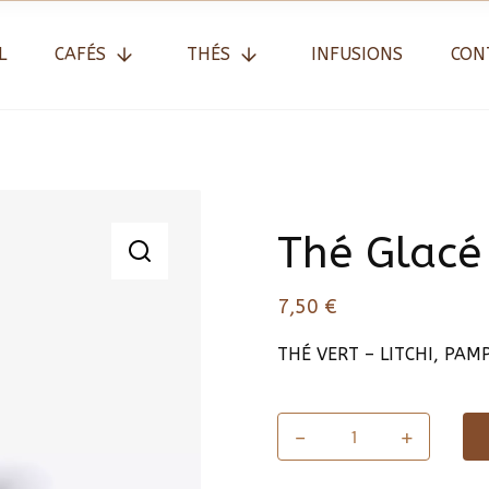
L
CAFÉS
THÉS
INFUSIONS
CON
Thé Glacé 
7,50
€
THÉ VERT – LITCHI, PAM
-
+
quantité
de
Thé