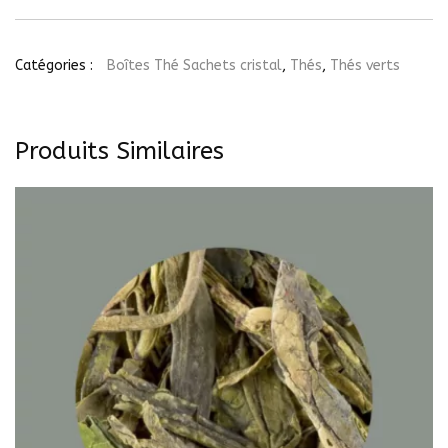
Thé
Glacé
Touareg,
6
Catégories :
Boîtes Thé Sachets cristal
,
Thés
,
Thés verts
sachets
Produits Similaires