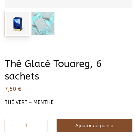
Thé Glacé Touareg, 6
sachets
7,50
€
THÉ VERT – MENTHE
-
+
Ajouter au panier
quantité
de