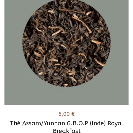
6,00
€
Thé Assam/Yunnan G.B.O.P (Inde) Royal
Breakfast