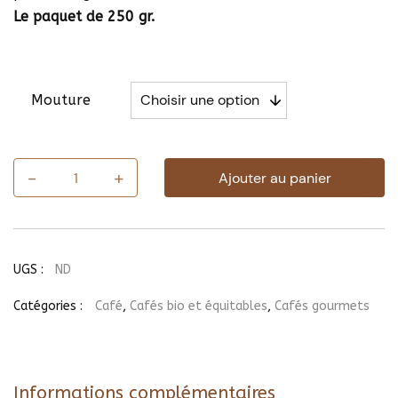
Le paquet de 250 gr.
Mouture
-
+
Ajouter au panier
quantité
de
Café
Ayni
bio
Bolivie
UGS :
ND
Catégories :
Café
,
Cafés bio et équitables
,
Cafés gourmets
Informations complémentaires