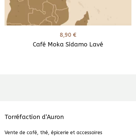
8,90
€
Café Moka Sidamo Lavé
Ce
produit
a
plusieurs
variations.
Les
options
peuvent
être
Torréfaction d’Auron
choisies
sur
Vente de café, thé, épicerie et accessoires
la