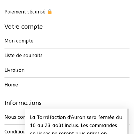
page
du
Paiement sécurisé
produit
Votre compte
Mon compte
Liste de souhaits
Livraison
Home
Informations
Nous contacter
La Torréfaction d'Auron sera fermée du
10 au 23 août inclus. Les commandes
Conditions générales de vente (CGV)
en lignes ne seront plus prises en