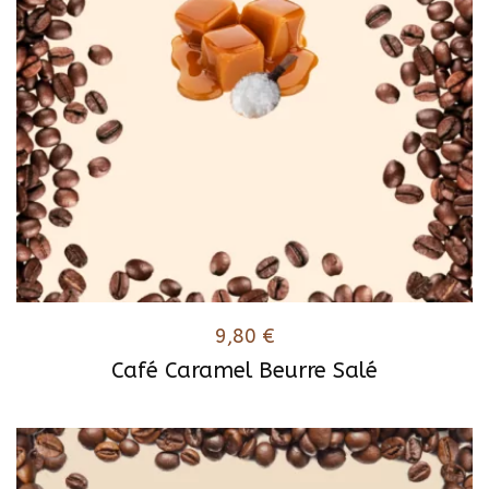
9,80
€
Café Caramel Beurre Salé
Ce
produit
a
plusieurs