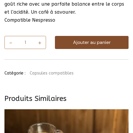
goût riche avec une parfaite balance entre le corps
et l’acidité. Un café à savourer.
Compatible Nespresso
-
+
Ajouter au panier
quantité
de
Boîte
de
40
capsules
Catégorie :
Capsules compatibles
Colombie
Produits Similaires