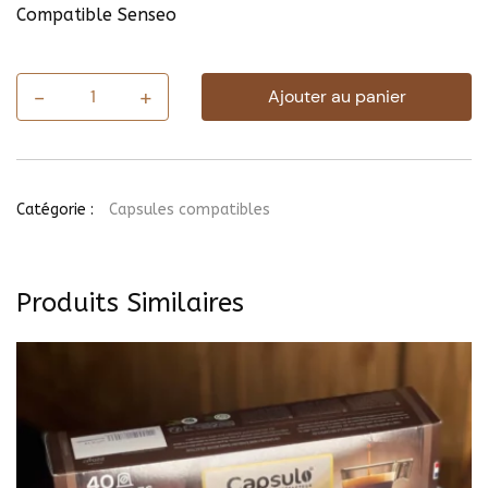
Compatible Senseo
-
+
Ajouter au panier
quantité
de
Sachet
de
30
dosettes
Catégorie :
Capsules compatibles
Subtil
Produits Similaires