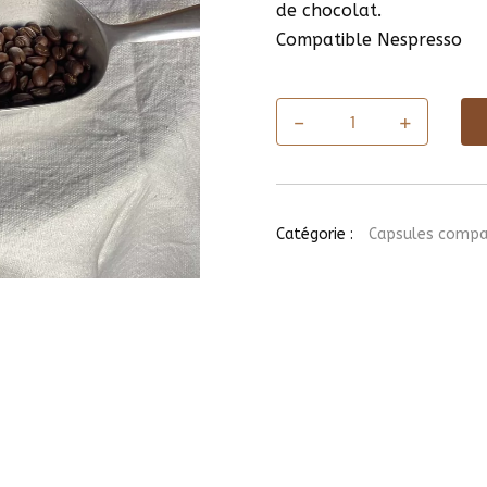
de chocolat.
Compatible Nespresso
-
+
quantité
de
Boîte
de
10
capsules
Catégorie :
Capsules compa
Costa
Rica
s