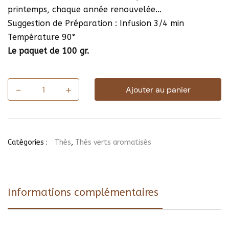
printemps, chaque année renouvelée…
Suggestion de Préparation : Infusion 3/4 min
Température 90°
Le paquet de 100 gr.
-
+
Ajouter au panier
quantité
de
Thé
Cerisier
de
Chine
Catégories :
Thés
,
Thés verts aromatisés
Informations complémentaires