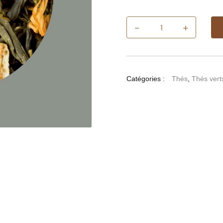
-
+
quantité
de
Thé
Dûne
d'épices
Catégories :
Thés
,
Thés vert