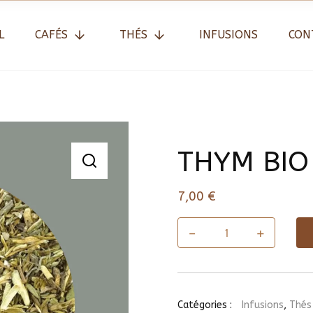
L
CAFÉS
THÉS
INFUSIONS
CON
THYM BIO
7,00
€
-
+
quantité
de
THYM
BIO
Catégories :
Infusions
,
Thés