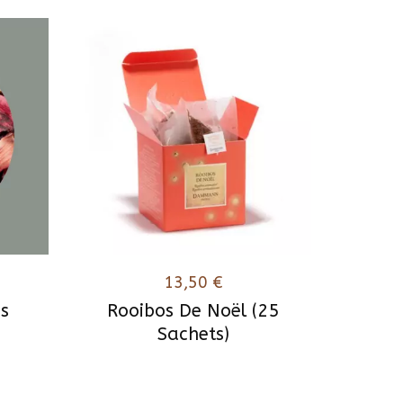
13,50
€
is
Rooibos De Noël (25
Sachets)