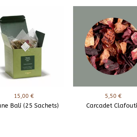
15,00
€
5,50
€
ane Bali (25 Sachets)
Carcadet Clafout