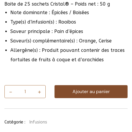
Boite de 25 sachets Cristal® – Poids net : 50 g
Note dominante : Épicées / Boisées
Type(s) d’infusion(s) : Rooibos
Saveur principale : Pain d’épices
Saveur(s) complémentaire(s) : Orange, Cerise
Allergène(s) : Produit pouvant contenir des traces
fortuites de fruits à coque et d’arachides
-
+
Ajouter au panier
quantité
de
Rooibos
de
Noël
(25
Catégorie :
Infusions
sachets)