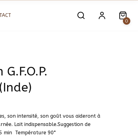
TACT
0
G.F.O.P.
(Inde)
s, son intensité, son goût vous aideront à
née. Lait indispensable.Suggestion de
4/5 min Température 90°