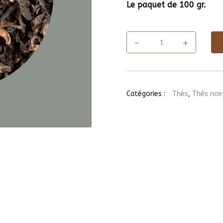
Le paquet de 100 gr.
-
+
quantité
de
Thé
Assam
G.F.O.P.
Supérieur
Catégories :
Thés
,
Thés noir
(Inde)