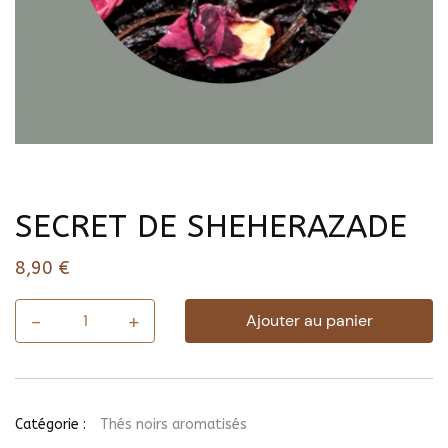
SECRET DE SHEHERAZADE
8,90
€
-
+
Ajouter au panier
quantité
de
SECRET
DE
SHEHERAZADE
Catégorie :
Thés noirs aromatisés