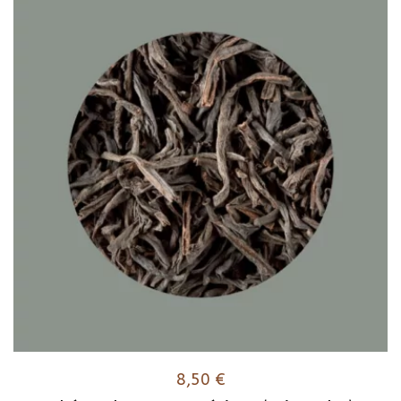
8,50
€