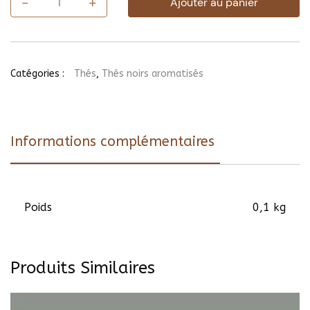
-
+
Ajouter au panier
quantité
de
Thé
Paul
&
Virginie
Catégories :
Thés
,
Thés noirs aromatisés
Informations complémentaires
Poids
0,1 kg
Produits Similaires