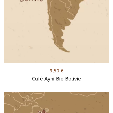
9,50
€
Café Ayni Bio Bolivie
Ce
produit
a
plusieurs
variations.