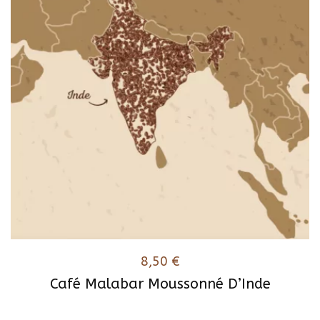
Les
options
peuvent
être
choisies
sur
la
page
du
produit
8,50
€
Café Malabar Moussonné D’Inde
Ce