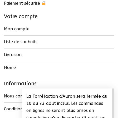
du
Paiement sécurisé
produit
Votre compte
Mon compte
Liste de souhaits
Livraison
Home
Informations
Nous contacter
La Torréfaction d'Auron sera fermée du
10 au 23 août inclus. Les commandes
Conditions générales de vente (CGV)
en lignes ne seront plus prises en
compte jusqu'au dimanche 23 août, en