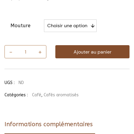
Mouture
-
+
Ajouter au panier
quantité
de
Café
Vanille
UGS :
ND
Catégories :
Café
,
Cafés aromatisés
Informations complémentaires