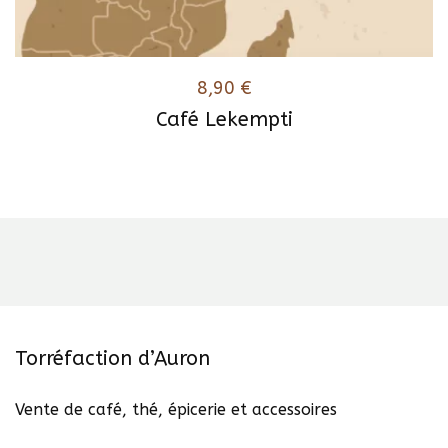
8,90
€
Café Lekempti
Ce
produit
a
plusieurs
variations.
Les
options
peuvent
être
Torréfaction d’Auron
choisies
sur
Vente de café, thé, épicerie et accessoires
la
page