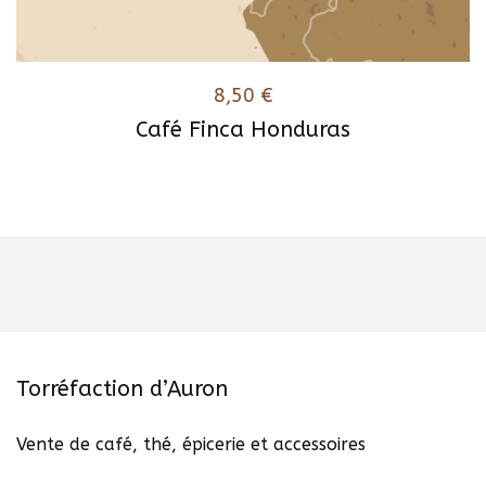
8,50
€
Café Finca Honduras
Ce
produit
a
plusieurs
variations.
Les
options
peuvent
être
Torréfaction d’Auron
choisies
sur
Vente de café, thé, épicerie et accessoires
la
page