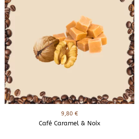
Les
options
peuvent
être
choisies
sur
la
page
du
produit
9,80
€
Café Caramel & Noix
Ce