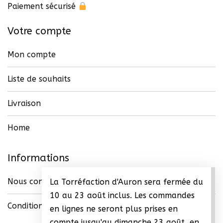
du
Paiement sécurisé
produit
Votre compte
Mon compte
Liste de souhaits
Livraison
Home
Informations
Nous contacter
La Torréfaction d'Auron sera fermée du
10 au 23 août inclus. Les commandes
Conditions générales de vente (CGV)
en lignes ne seront plus prises en
compte jusqu'au dimanche 23 août, en