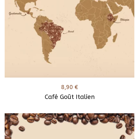
8,90
€
Café Goût Italien
Ce
produit
a
plusieurs
variations.