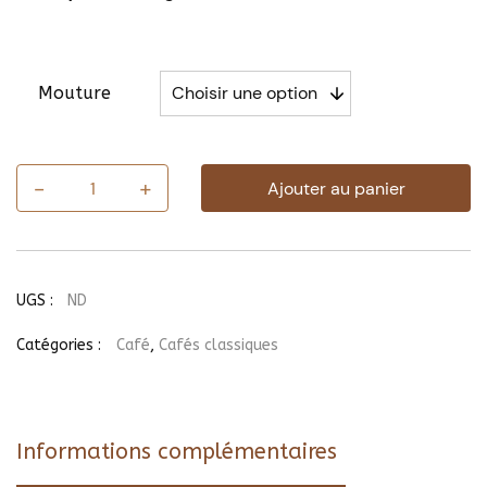
Mouture
-
+
Ajouter au panier
quantité
de
Café
Décaféiné
UGS :
ND
Catégories :
Café
,
Cafés classiques
Informations complémentaires