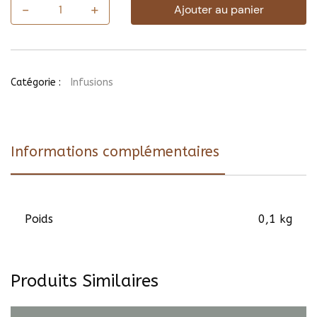
-
+
Ajouter au panier
quantité
de
Tisane
Fidji
Catégorie :
Infusions
Informations complémentaires
Poids
0,1 kg
Produits Similaires