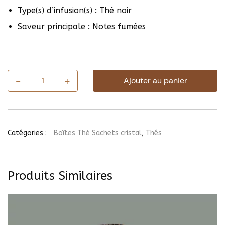
Type(s) d’infusion(s) : Thé noir
Saveur principale : Notes fumées
-
+
Ajouter au panier
quantité
de
Thé
Noir
Smokey
Lapsang
Catégories :
Boîtes Thé Sachets cristal
,
Thés
(25
sachets)
Produits Similaires