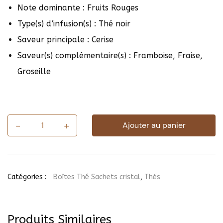
Note dominante : Fruits Rouges
Type(s) d’infusion(s) : Thé noir
Saveur principale : Cerise
Saveur(s) complémentaire(s) : Framboise, Fraise,
Groseille
-
+
Ajouter au panier
quantité
de
Thé
Noir
4
Fruits
Catégories :
Boîtes Thé Sachets cristal
,
Thés
rouges
(25
sachets)
Produits Similaires