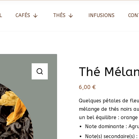
L
CAFÉS
THÉS
INFUSIONS
CON
Thé Mélan
6,00
€
Quelques pétales de fleu
mélange de thés noirs au
un bel équilibre : orange 
Note dominante : Agr
Note(s) secondaire(s) :