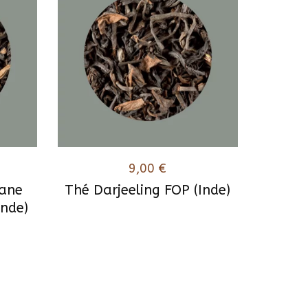
9,00
€
ane
Thé Darjeeling FOP (Inde)
Inde)