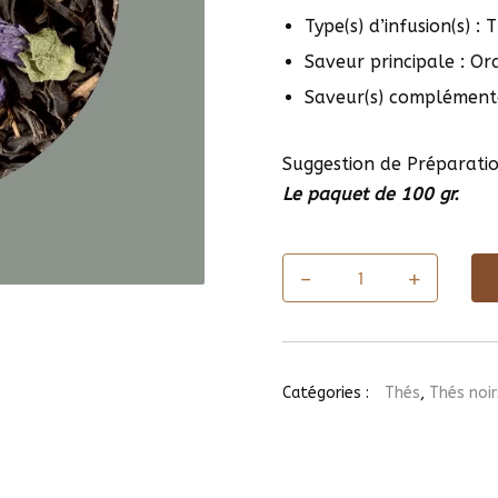
Type(s) d’infusion(s) : 
Saveur principale : O
Saveur(s) complémentai
Suggestion de Préparati
Le paquet de 100 gr.
-
+
quantité
de
Thé
Mélange
Mystérieux
Catégories :
Thés
,
Thés noi