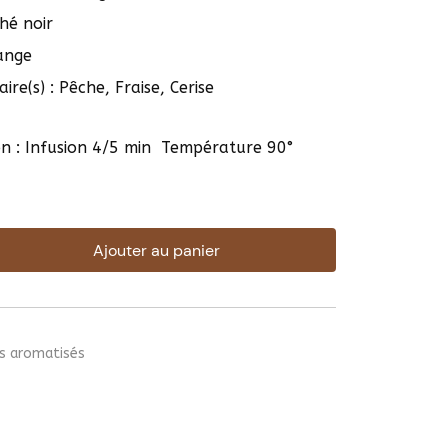
Thé noir
range
re(s) : Pêche, Fraise, Cerise
on : Infusion 4/5 min Température 90°
Ajouter au panier
rs aromatisés