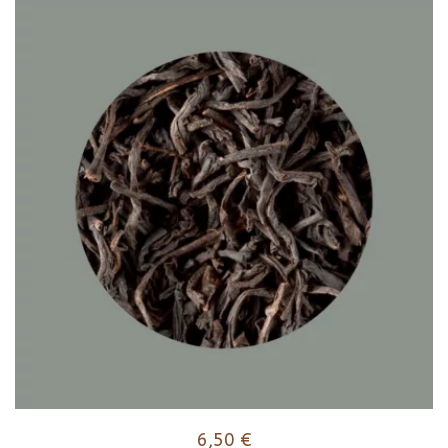
6,50
€