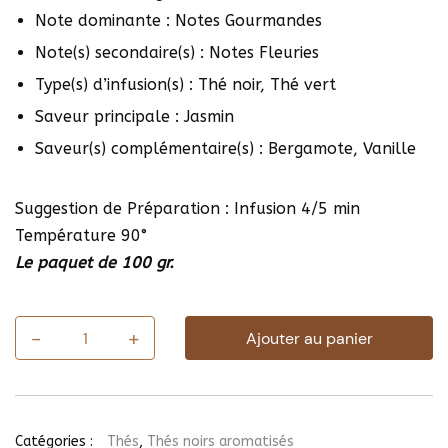
Note dominante : Notes Gourmandes
Note(s) secondaire(s) : Notes Fleuries
Type(s) d’infusion(s) : Thé noir, Thé vert
Saveur principale : Jasmin
Saveur(s) complémentaire(s) : Bergamote, Vanille
Suggestion de Préparation : Infusion 4/5 min
Température 90°
Le paquet de 100 gr.
-
+
Ajouter au panier
quantité
de
Thé
des
Sages
Catégories :
Thés
,
Thés noirs aromatisés