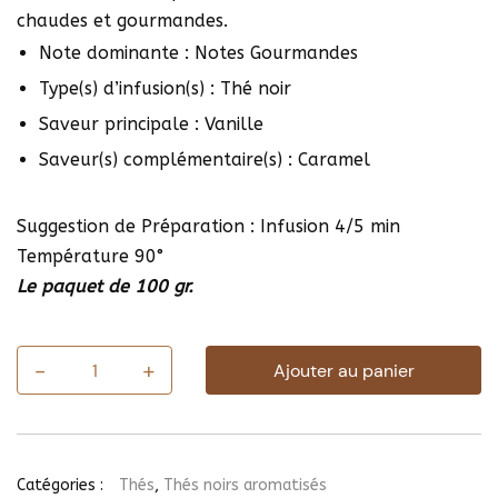
chaudes et gourmandes.
Note dominante : Notes Gourmandes
Type(s) d’infusion(s) : Thé noir
Saveur principale : Vanille
Saveur(s) complémentaire(s) : Caramel
Suggestion de Préparation : Infusion 4/5 min
Température 90°
Le paquet de 100 gr.
-
+
Ajouter au panier
quantité
de
Thé
Bourbon
Catégories :
Thés
,
Thés noirs aromatisés