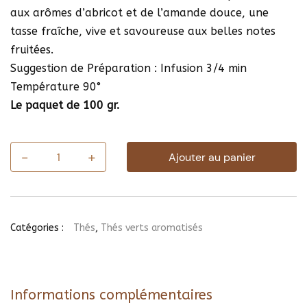
aux arômes d’abricot et de l’amande douce, une
tasse fraîche, vive et savoureuse aux belles notes
fruitées.
Suggestion de Préparation : Infusion 3/4 min
Température 90°
Le paquet de 100 gr.
-
+
Ajouter au panier
quantité
de
Thé
Abricot
Lavande
Catégories :
Thés
,
Thés verts aromatisés
Informations complémentaires