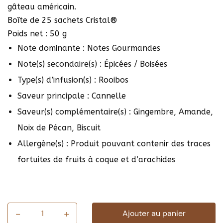
gâteau américain.
Boîte de 25 sachets Cristal®
Poids net : 50 g
Note dominante : Notes Gourmandes
Note(s) secondaire(s) : Épicées / Boisées
Type(s) d’infusion(s) : Rooibos
Saveur principale : Cannelle
Saveur(s) complémentaire(s) : Gingembre, Amande,
Noix de Pécan, Biscuit
Allergène(s) : Produit pouvant contenir des traces
fortuites de fruits à coque et d’arachides
-
+
Ajouter au panier
quantité