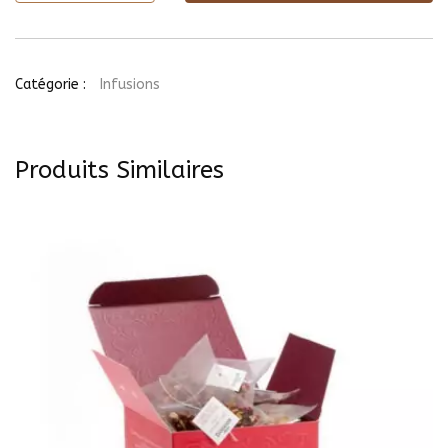
de
Rooibos
Carrot
Cake
(25
Catégorie :
Infusions
sachets)
Produits Similaires