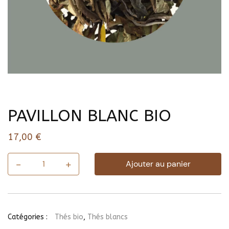
PAVILLON BLANC BIO
17,00
€
-
+
Ajouter au panier
quantité
de
PAVILLON
BLANC
BIO
Catégories :
Thés bio
,
Thés blancs