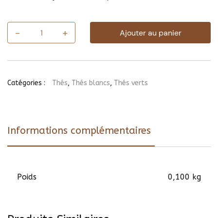
-
+
Ajouter au panier
quantité
de
Parfum
de
Femme
Catégories :
Thés
,
Thés blancs
,
Thés verts
Informations complémentaires
Poids
0,100 kg