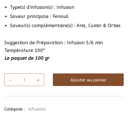
Type(s) d’infusion(s) : Infusion
Saveur principale : Fenouil
Saveur(s) complémentaire(s) : Anis, Cumin & Orties
Suggestion de Préparation : Infusion 5/6 min
Température 100°
Le paquet de 100 gr
-
+
Ajouter au panier
quantité
de
Mélange
Petit-
Polisson
Catégorie :
Infusions