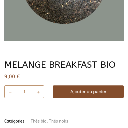
MELANGE BREAKFAST BIO
9,00
€
-
+
Ajouter au panier
quantité
de
MELANGE
BREAKFAST
BIO
Catégories :
Thés bio
,
Thés noirs