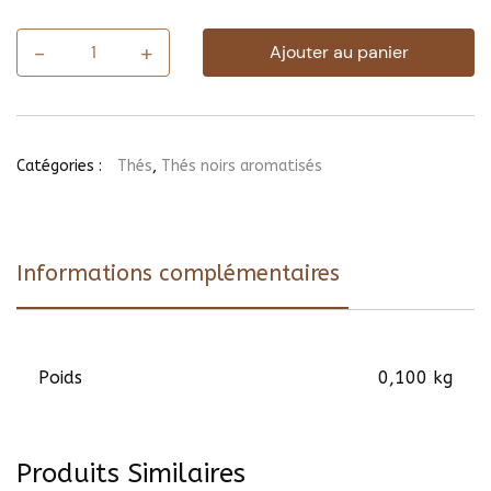
-
+
Ajouter au panier
quantité
de
CHOCOLAT
VANILLE
Catégories :
Thés
,
Thés noirs aromatisés
Informations complémentaires
Poids
0,100 kg
Produits Similaires