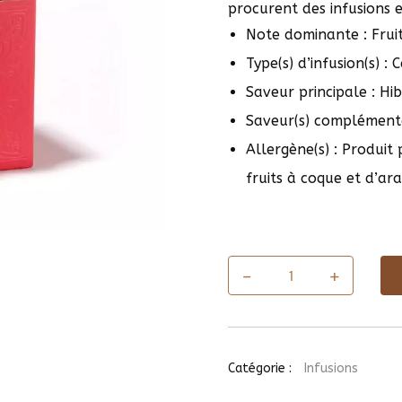
procurent des infusions e
Note dominante : Frui
Type(s) d’infusion(s) :
Saveur principale : Hib
Saveur(s) complémentai
Allergène(s) : Produit
fruits à coque et d’ar
-
+
quantité
de
Carcadet
Nuit
d'été
(20
Catégorie :
Infusions
sachets)