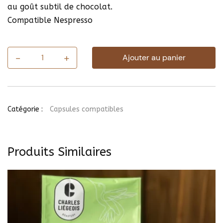
au goût subtil de chocolat.
Compatible Nespresso
-
+
Ajouter au panier
quantité
de
Boîte
de
40
capsules
Catégorie :
Capsules compatibles
Costa
Rica
Produits Similaires